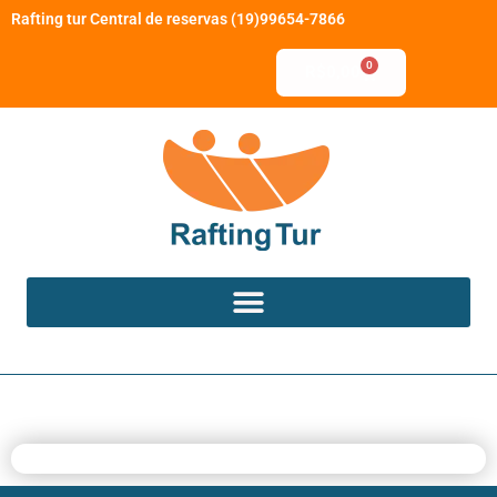
Rafting tur Central de reservas (19)99654-7866
0
R$
0,00