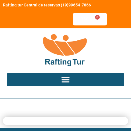
Rafting tur Central de reservas (19)99654-7866
0
R$
0,00