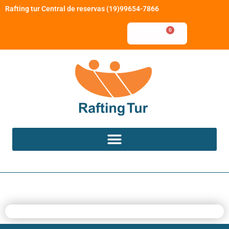
Rafting tur Central de reservas (19)99654-7866
0
R$
0,00